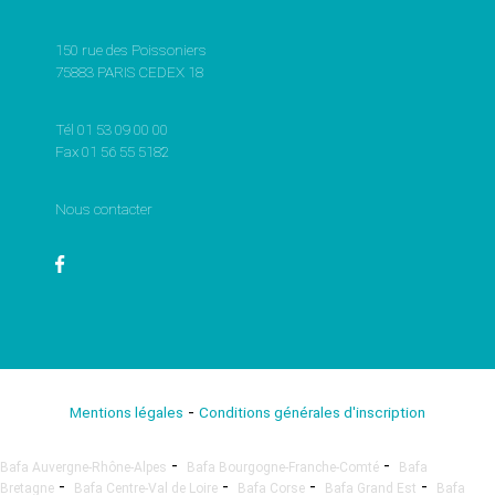
150 rue des Poissoniers
75883 PARIS CEDEX 18
Tél 01 53 09 00 00
Fax 01 56 55 5182
Nous contacter
-
Mentions légales
Conditions générales d'inscription
-
-
Bafa Auvergne-Rhône-Alpes
Bafa Bourgogne-Franche-Comté
Bafa
-
-
-
-
Bretagne
Bafa Centre-Val de Loire
Bafa Corse
Bafa Grand Est
Bafa