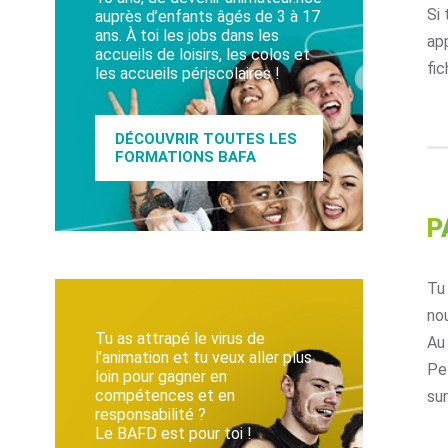
Si 
auprès d’enfants âgés de 3 à 17
ans. À toi les jobs dans les
ap
accueils de loisirs, les colos et
fic
les accueils périscolaires !
DÉCOUVRIR TOUTES LES
FORMATIONS BAFA
P
Tu
no
Tu as attrapé le virus de
Au
l’animation et tu veux aller plus
Pe
loin pour gagner en
compétences et en
su
responsabilité ?
Le BAFD est pour toi !