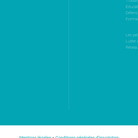
Travail
Educati
Défen
Format
Les pet
Lutter 
Réseau
-
Mentions légales
Conditions générales d'inscription