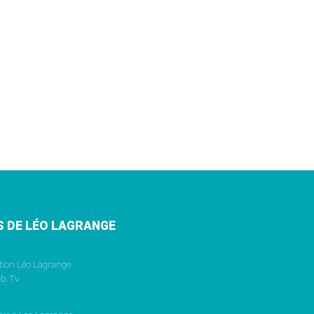
S DE LÉO LAGRANGE
tion Léo Lagrange
b.Tv