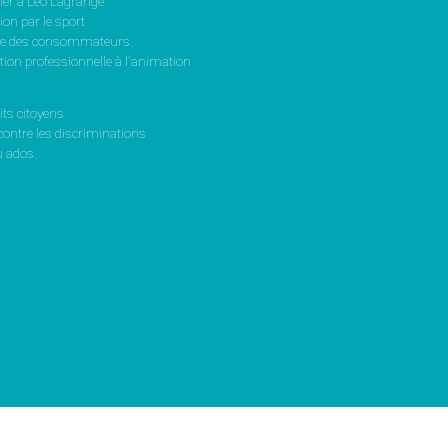
ler à Léo Lagrange
on par le sport
se des consommateurs
ion professionnelle à l'animation
its citoyens
contre les discriminations
 ados