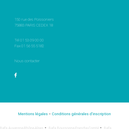
150 rue des Poissoniers
75883 PARIS CEDEX 18
Tél 01 53 09 00 00
Fax 01 56 55 5182
Nous contacter
-
Mentions légales
Conditions générales d'inscription
-
-
Bafa Auvergne-Rhône-Alpes
Bafa Bourgogne-Franche-Comté
Bafa