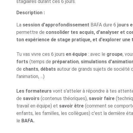
stagiaires durant ces 6 jours.
Description :
La
session d'approfondissement
BAFA dure 6
jours e
permettre de
consolider tes acquis, d'analyser et c
ton expérience de stage pratique, et d'explorer une
Tu vas vivre ces 6 jours
en équipe
: avec le
groupe
, vou
forts
(temps de
préparation
,
simulations d'animatio
de
chants
,
débats
autour de grands sujets de société 
l'animation, ...)
Les formateurs
vont s'atteler à répondre à tes atten
de
savoirs
(contenus théoriques),
savoir faire
(techniq
travail en équipe) et
savoir être
(comment se comporter 
enfants, les familles, les collègues) c'est la dernière ét
le
BAFA.