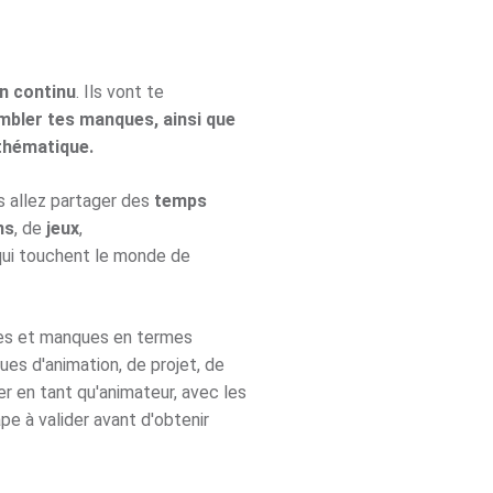
n continu
. Ils vont te
ombler tes manques, ainsi que
 thématique.
s allez partager des
temps
ns
, de
jeux
,
qui touchent le monde de
tes et manques en termes
ues d'animation, de projet, de
en tant qu'animateur, avec les
ape à valider avant d'obtenir