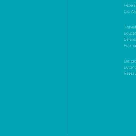
Fédéra
Léo We
Travail
Educati
Défen
Format
Les pet
Lutter 
Réseau