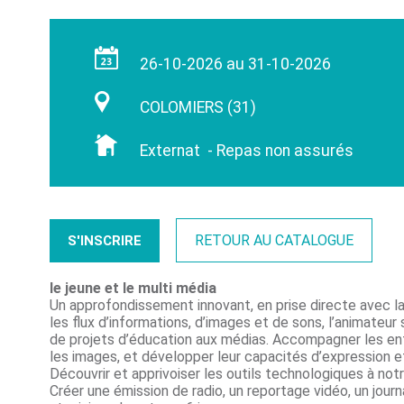
26-10-2026 au 31-10-2026
COLOMIERS (31)
Externat - Repas non assurés
RETOUR AU CATALOGUE
S'INSCRIRE
le jeune et le multi média
Un approfondissement innovant, en prise directe avec la 
les flux d’informations, d’images et de sons, l’animate
de projets d’éducation aux médias. Accompagner les enfan
les images, et développer leur capacités d’expression et
Découvrir et apprivoiser les outils technologiques à notr
Créer une émission de radio, un reportage vidéo, un journa