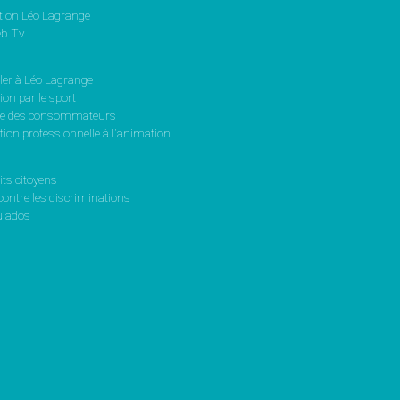
tion Léo Lagrange
b.Tv
ler à Léo Lagrange
on par le sport
se des consommateurs
ion professionnelle à l'animation
its citoyens
contre les discriminations
 ados