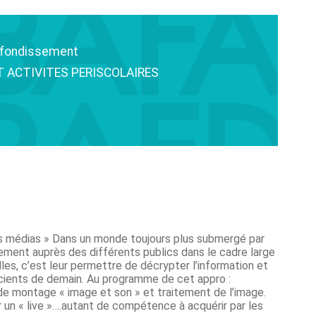
ofondissement
ET ACTIVITES PERISCOLAIRES
t les médias » Dans un monde toujours plus submergé par
gement auprès des différents publics dans le cadre large
les, c’est leur permettre de décrypter l’information et
nscients de demain. Au programme de cet appro :
ls de montage « image et son » et traitement de l’image.
er un « live »….autant de compétence à acquérir par les