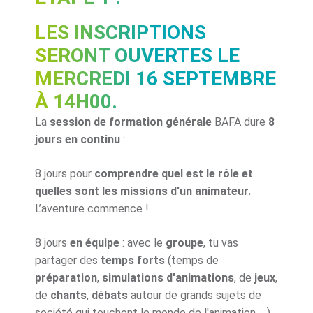
LES INSCRIPTIONS
SERONT OUVERTES LE
MERCREDI 16 SEPTEMBRE
À 14H00.
La
session de formation générale
BAFA dure
8
jours en continu
:
8 jours pour
comprendre quel est le rôle et
quelles sont les missions d'un animateur.
L’aventure commence !
8 jours
en équipe
: avec le
groupe
, tu vas
partager des
temps forts
(temps de
préparation
,
simulations d'animations
, de
jeux
,
de
chants
,
débats
autour de grands sujets de
société qui touchent le monde de l'animation, ...)