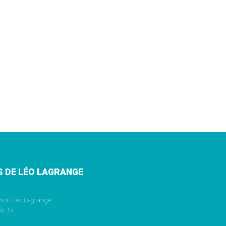
S DE LÉO LAGRANGE
tion Léo Lagrange
b.Tv