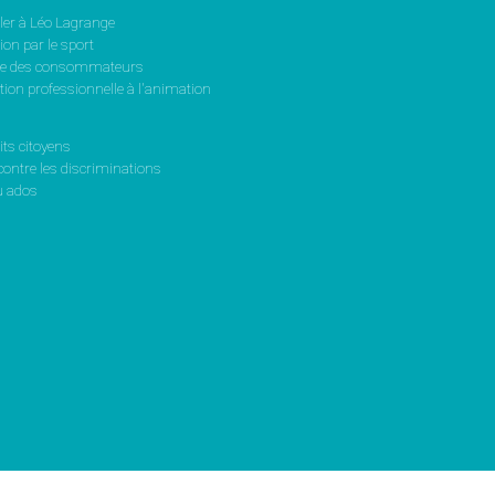
ler à Léo Lagrange
on par le sport
se des consommateurs
ion professionnelle à l'animation
its citoyens
contre les discriminations
 ados