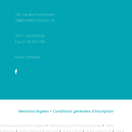
150 rue des Poissoniers
75883 PARIS CEDEX 18
Tél 01 53 09 00 00
Fax 01 56 55 5182
Nous contacter
-
Mentions légales
Conditions générales d'inscription
-
-
Bafa Auvergne-Rhône-Alpes
Bafa Bourgogne-Franche-Comté
Bafa
-
-
-
-
Bretagne
Bafa Centre-Val de Loire
Bafa Corse
Bafa Grand Est
Bafa