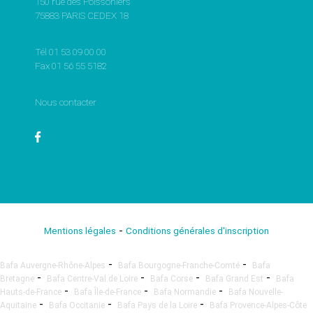
150 rue des Poissoniers
75883 PARIS CEDEX 18
Tél 01 53 09 00 00
Fax 01 56 55 5182
Nous contacter
-
Mentions légales
Conditions générales d'inscription
-
-
Bafa Auvergne-Rhône-Alpes
Bafa Bourgogne-Franche-Comté
Bafa
-
-
-
-
Bretagne
Bafa Centre-Val de Loire
Bafa Corse
Bafa Grand Est
Bafa
-
-
-
Hauts-de-France
Bafa Île-de-France
Bafa Normandie
Bafa Nouvelle-
-
-
-
Aquitaine
Bafa Occitanie
Bafa Pays de la Loire
Bafa Provence-Alpes-Côte