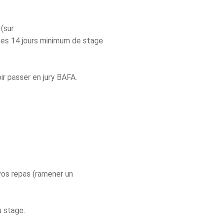
 (sur
es 14 jours minimum de stage
r passer en jury BAFA.
 vos repas (ramener un
du stage.