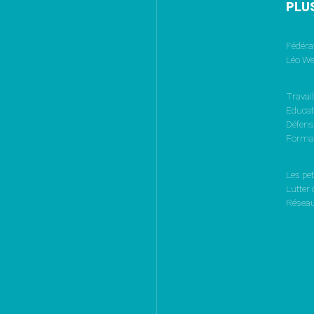
PLU
Fédéra
Léo We
Travail
Educati
Défen
Format
Les pet
Lutter 
Réseau