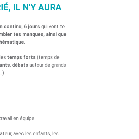
IÉ, IL N'Y AURA
n continu, 6 jours
qui vont te
ombler tes manques, ainsi que
thématique.
 des
temps forts
(temps de
ants
,
débats
autour de grands
.)
travail en équipe
teur, avec les enfants, les