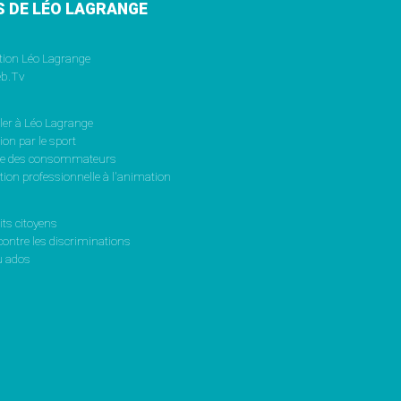
S DE LÉO LAGRANGE
tion Léo Lagrange
b.Tv
ler à Léo Lagrange
on par le sport
se des consommateurs
ion professionnelle à l'animation
its citoyens
contre les discriminations
 ados