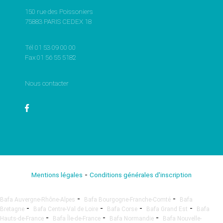
150 rue des Poissoniers
75883 PARIS CEDEX 18
Tél 01 53 09 00 00
Fax 01 56 55 5182
Nous contacter
-
Mentions légales
Conditions générales d'inscription
-
-
Bafa Auvergne-Rhône-Alpes
Bafa Bourgogne-Franche-Comté
Bafa
-
-
-
-
Bretagne
Bafa Centre-Val de Loire
Bafa Corse
Bafa Grand Est
Bafa
-
-
-
Hauts-de-France
Bafa Île-de-France
Bafa Normandie
Bafa Nouvelle-