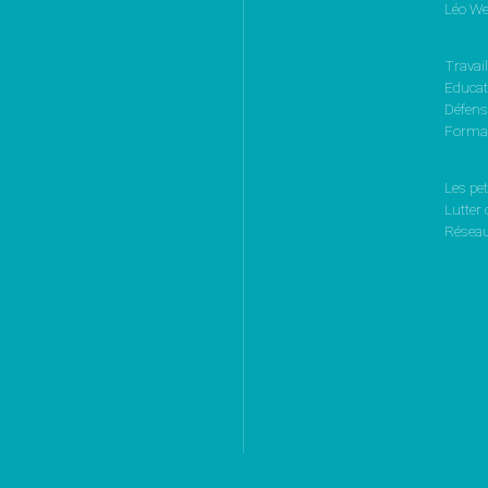
Léo We
Travail
Educati
Défen
Format
Les pet
Lutter 
Réseau