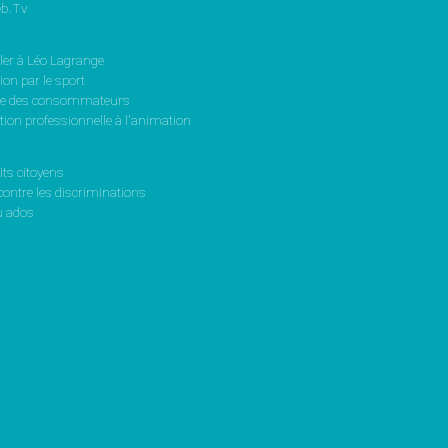
b.Tv
ler à Léo Lagrange
on par le sport
se des consommateurs
ion professionnelle à l'animation
its citoyens
contre les discriminations
 ados