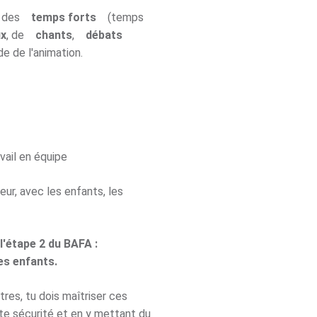
er des
temps forts
(temps
ux
, de
chants
,
débats
e de l'animation.
vail en équipe
r, avec les enfants, les
l'étape 2 du BAFA :
es enfants.
res, tu dois maîtriser ces
te sécurité et en y mettant du