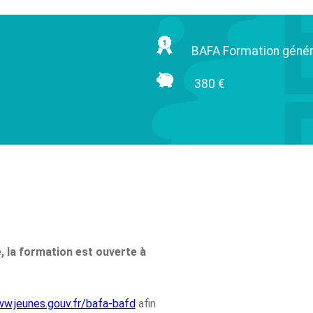
BAFA Formation génér
380 €
e, la formation est ouverte à
w.jeunes.gouv.fr/bafa-bafd
afin