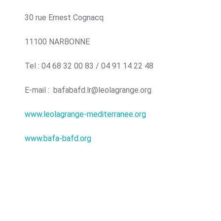
30 rue Ernest Cognacq
11100 NARBONNE
Tel : 04 68 32 00 83 / 04 91 14 22 48
E-mail : bafabafd.lr@leolagrange.org
www.leolagrange-mediterranee.org
www.bafa-bafd.org