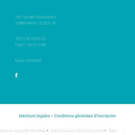
150 rue des Poissoniers
75883 PARIS CEDEX 18
Tél 01 53 09 00 00
Fax 01 56 55 5182
Nous contacter
-
Mentions légales
Conditions générales d'inscription
-
-
Bafa Auvergne-Rhône-Alpes
Bafa Bourgogne-Franche-Comté
Bafa