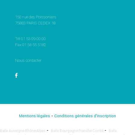
150 rue des Poissoniers
75883 PARIS CEDEX 18
Tél 01 53 09 00 00
Fax 01 56 55 5182
Nous contacter
-
Mentions légales
Conditions générales d'inscription
-
-
Bafa Auvergne-Rhône-Alpes
Bafa Bourgogne-Franche-Comté
Bafa