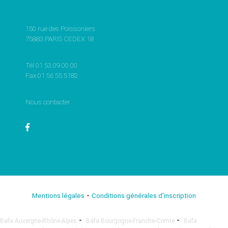
150 rue des Poissoniers
75883 PARIS CEDEX 18
Tél 01 53 09 00 00
Fax 01 56 55 5182
Nous contacter
-
Mentions légales
Conditions générales d'inscription
-
-
Bafa Auvergne-Rhône-Alpes
Bafa Bourgogne-Franche-Comté
Bafa