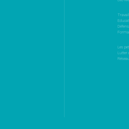
Travail
Educati
Défen
Format
Les pet
Lutter 
Réseau