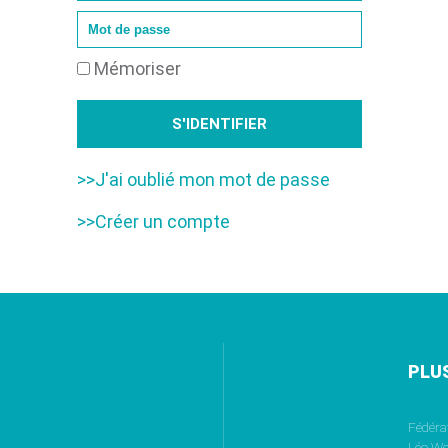
Mémoriser
>>J'ai oublié mon mot de passe
>>Créer un compte
PLU
Fédéra
Léo We