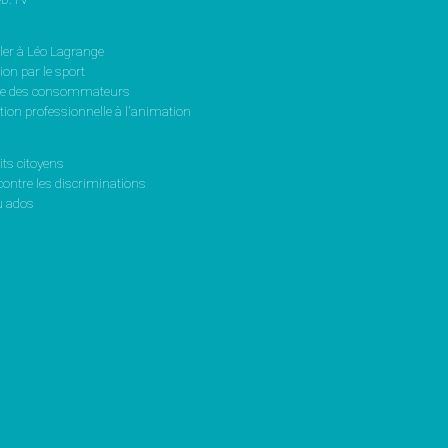
ler à Léo Lagrange
on par le sport
se des consommateurs
ion professionnelle à l'animation
its citoyens
contre les discriminations
 ados