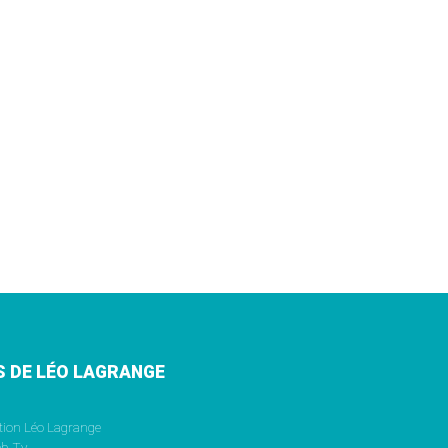
S DE LÉO LAGRANGE
tion Léo Lagrange
b.Tv