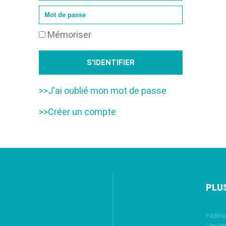
Mémoriser
>>J'ai oublié mon mot de passe
>>Créer un compte
PLU
Fédéra
Léo We