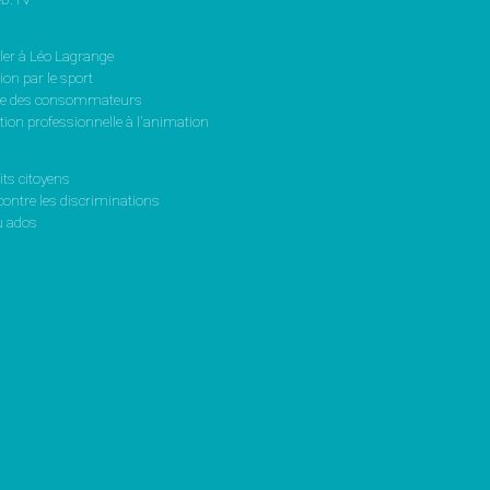
ler à Léo Lagrange
on par le sport
se des consommateurs
ion professionnelle à l'animation
its citoyens
contre les discriminations
 ados