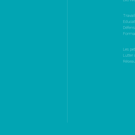
Travail
Educati
Défen
Format
Les pet
Lutter 
Réseau