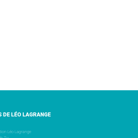
S DE LÉO LAGRANGE
tion Léo Lagrange
b.Tv