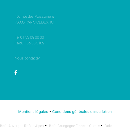
150 rue des Poissoniers
75883 PARIS CEDEX 18
Tél 01 53 09 00 00
Fax 01 56 55 5182
Nous contacter
-
Mentions légales
Conditions générales d'inscription
-
-
Bafa Auvergne-Rhône-Alpes
Bafa Bourgogne-Franche-Comté
Bafa